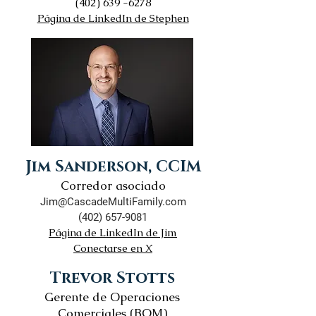
(402) 639
-6278
Página
de LinkedIn de Stephen
Jim Sanderson, CCIM
Corredor asociado
Jim@CascadeMultiFamily.com
(402) 657-9081
Página de LinkedIn de Jim
Conectarse en X
Trevor Stotts
Gerente de Operaciones
Comerciales (BOM)